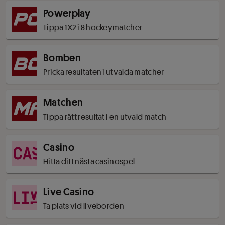
Powerplay,
Powerplay
Tippa
1X2
Tippa 1X2 i 8 hockeymatcher
i
8
Bomben,
hockeymatcher.
Bomben
Pricka
resultaten
Pricka resultaten i utvalda matcher
i
utvalda
Matchen,
matcher.
Matchen
Tippa
rätt
Tippa rätt resultat i en utvald match
resultat
i
Casino,
en
Casino
Hitta
utvald
ditt
match.
Hitta ditt nästa casinospel
nästa
casinospel.
Live
Live Casino
Casino,
Ta
Ta plats vid liveborden
plats
vid