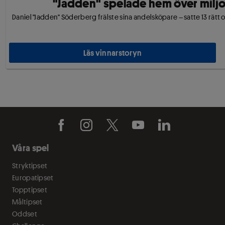
"Jadden" spelade hem över milj
Daniel "Jadden" Söderberg frälste sina andelsköpare – satte
13
rätt 
Läs vinnarstoryn
Se vinnarvideo
Till Stryktipset
Spela Bingo
Våra spel
Stryktipset
Europatipset
Topptipset
Måltipset
Oddset