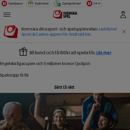
Hoppa till innehåll
Kom nära dina sport- och spelupplevelser.
Ladda ner
Sport & Casino-appen för Android här.
Bli kund och få 100 kr att spela för.
Läs mer
Engelska ligacupen och 5 miljoner kronor i jackpot
Spelstopp 15:59
Sätt 13 rätt