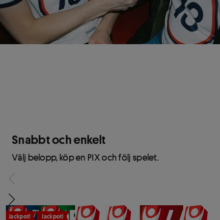
Snabbt och enkelt
Välj belopp, köp en PIX och följ spelet.
Föregående
N
Jackpot!
Jackpot!