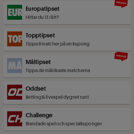
Jackpot!
Europatipset,
Jackpot!
Europatipset
Hittar
du
Hittar du 13 rätt?
13
rätt?.
Topptipset,
Jackpot!
Topptipset
Tippa
8
Tippa 8 matcher på en kupong
matcher
på
Jackpot!
Måltipset,
en
Måltipset
Tippa
kupong.
de
Tippa de målrikaste matcherna
målrikaste
matcherna.
Oddset,
Jackpot!
Oddset
Betting
&
Betting & livespel dygnet runt
livespel
dygnet
Challenge,
runt.
Challenge
Blandade
spel
Blandade spel och specialkuponger
och
specialkuponger.