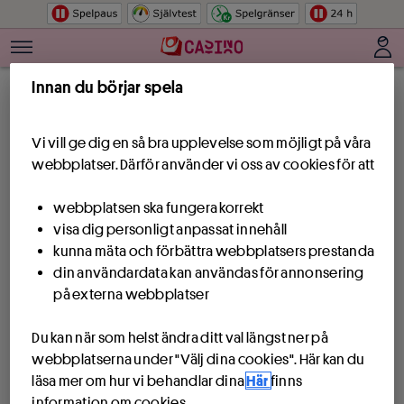
Hoppa till innehåll
Innan du börjar spela
Vi vill ge dig en så bra upplevelse som möjligt på våra
webbplatser. Därför använder vi oss av cookies för att
webbplatsen ska fungera korrekt
visa dig personligt anpassat innehåll
kunna mäta och förbättra webbplatsers prestanda
din användardata kan användas för annonsering
på externa webbplatser
Du kan när som helst ändra ditt val längst ner på
webbplatserna under "Välj dina cookies". Här kan du
läsa mer om hur vi behandlar dina
Här
finns
information om cookies.