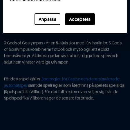
Leverantör
1X2
RTP
95.12%
Vinstlinjer
10
Anpassa
Acceptera
Provspela
Spela
3 Gods of Goalympus - Är en 5-hjuls slot med 10 vinstlinjer. 3 Gods
of Goalympus kombinerar fotboll och mytologi i ett episkt
bonusäventyr. Aktivera gudarnas krafter, trigga free spins och
skjut hem vinster värdiga Olympen!
För detta spel gäller
Spelregler för Casino och datorsimulerade
automatspel
samt de spelregler som återfinns på spelets spelsida
(Spelspecifika Villkor). För det fall texten ovan skiljer sig från de
Spelspecifika Villkoren äger de senare företräde.