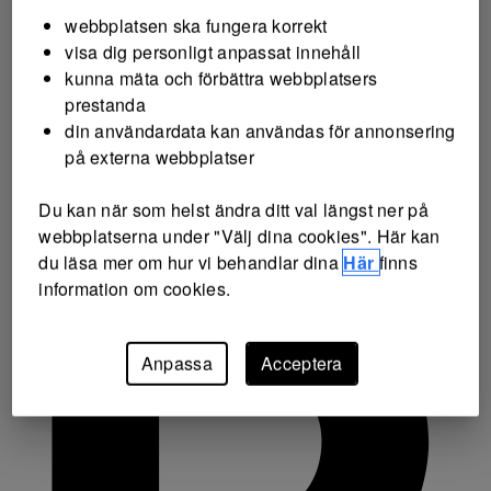
webbplatsen ska fungera korrekt
visa dig personligt anpassat innehåll
kunna mäta och förbättra webbplatsers
prestanda
din användardata kan användas för annonsering
på externa webbplatser
Du kan när som helst ändra ditt val längst ner på
webbplatserna under "Välj dina cookies". Här kan
du läsa mer om hur vi behandlar dina
Här
finns
information om cookies.
Anpassa
Acceptera