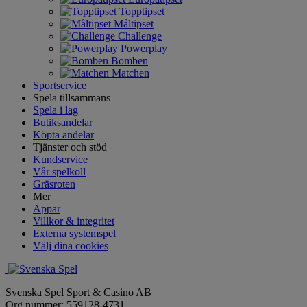
Topptipset
Måltipset
Challenge
Powerplay
Bomben
Matchen
Sportservice
Spela tillsammans
Spela i lag
Butiksandelar
Köpta andelar
Tjänster och stöd
Kundservice
Vår spelkoll
Gräsroten
Mer
Appar
Villkor & integritet
Externa systemspel
Välj dina cookies
Svenska Spel Sport & Casino AB
Org.nummer: 559128-4731