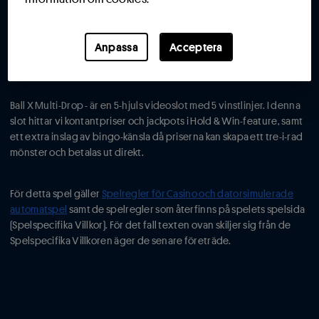
Leverantör
Octoplay
RTP
95.85%
Vinstlinjer
5
Anpassa
Acceptera
Provspela
Spela
Ball X Multi-Drop - är en 5-hjuls videoslot med 5 vinstlinjer. I denna
slot hittar vi kontantpriser och jackpots i Hold & Win-feature, samt
ett extra inslag av bingo-känsla då priserna kan skapa ett tre-i-rad
mönster och betalas ut direkt.
För detta spel gäller
Spelregler för Casino och datorsimulerade
automatspel
samt de spelregler som återfinns på spelets spelsida
(Spelspecifika Villkor). För det fall texten ovan skiljer sig från de
Spelspecifika Villkoren äger de senare företräde.