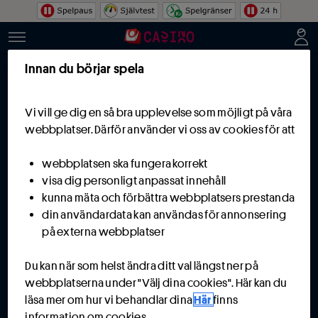
Hoppa till innehåll
Bubble 
Bubble or Broom
Innan du börjar spela
Vi vill ge dig en så bra upplevelse som möjligt på våra
webbplatser. Därför använder vi oss av cookies för att
webbplatsen ska fungera korrekt
visa dig personligt anpassat innehåll
kunna mäta och förbättra webbplatsers prestanda
din användardata kan användas för annonsering
på externa webbplatser
Du kan när som helst ändra ditt val längst ner på
webbplatserna under "Välj dina cookies". Här kan du
läsa mer om hur vi behandlar dina
Här
finns
information om cookies.