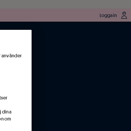
Buffalo Blit
Logga in
ör använder
tser
j dina
ion om