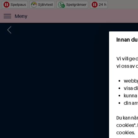
Meny
Innan du
Vi vill g
vi oss av 
webbpl
visa d
kunna 
din an
Du kan när
cookies".
cookies.