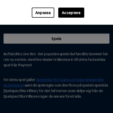
Leverantör
Playtech
RTP
95.96%
Antal spelare:
148
Anpassa
Acceptera
Insats
1 kr - 40 kr
Kategori
Live
Spela
Buffalo Blitz Live Slot - Det populära spelet Buffalo Blitz kommer här
i en ny version, med live dealer! Välkomna in till detta fantastiska
spel från Playtech
För detta spel gäller
Spelregler för Casino och datorsimulerade
automatspel
samt de spelregler som återfinns på spelets spelsida
(Spelspecifika Villkor). För det fall texten ovan skiljer sig från de
Spelspecifika Villkoren äger de senare företräde.