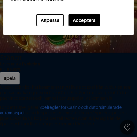
Anpassa
Acceptera
Stängt
Leverantör
Evolution
RTP
96.05%
Spela
Crazy Pachinko - här kommer ett nytt live slot spel från Evolution som
går i samma kategori som Crazy Coin Flip. Spela en härlig slot, få tre
pachinco scatters och hamna i bonusspelet! Välkommen in
För detta spel gäller
Spelregler för Casino och datorsimulerade
automatspel
samt de spelregler som återfinns på spelets spelsida
(Spelspecifika Villkor). För det fall texten ovan skiljer sig från de
Spelspecifika Villkoren äger de senare företräde.