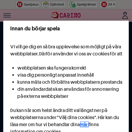
Hoppa till innehåll
Diamond Charge
Diamond Charge Megaways
Innan du börjar spela
Vi vill ge dig en så bra upplevelse som möjligt på våra
webbplatser. Därför använder vi oss av cookies för att
webbplatsen ska fungera korrekt
visa dig personligt anpassat innehåll
kunna mäta och förbättra webbplatsers prestanda
din användardata kan användas för annonsering
på externa webbplatser
Du kan när som helst ändra ditt val längst ner på
webbplatserna under "Välj dina cookies". Här kan du
läsa mer om hur vi behandlar dina
Här
finns
information om cookies.