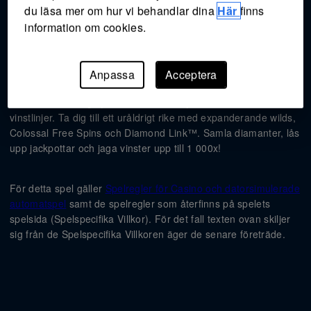
du läsa mer om hur vi behandlar dina
Här
finns
Leverantör
Greentube
RTP
95%
Vinstlinjer
25
information om cookies.
Provspela
Spela
Anpassa
Acceptera
Diamond Link Mighty Aztec - Är en 5-hjuls slot med 25
vinstlinjer. Ta dig till ett uråldrigt rike med expanderande wilds,
Colossal Free Spins och Diamond Link™. Samla diamanter, lås
upp jackpottar och jaga vinster upp till 1 000x!
För detta spel gäller
Spelregler för Casino och datorsimulerade
automatspel
samt de spelregler som återfinns på spelets
spelsida (Spelspecifika Villkor). För det fall texten ovan skiljer
sig från de Spelspecifika Villkoren äger de senare företräde.