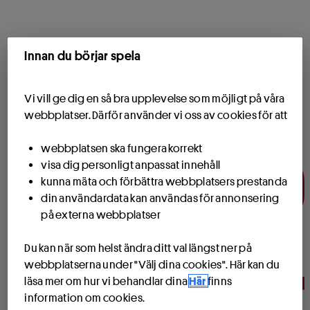
Innan du börjar spela
Bomben
Vi vill ge dig en så bra upplevelse som möjligt på våra
webbplatser. Därför använder vi oss av cookies för att
Matchen
Casino, poker & bingo
webbplatsen ska fungera korrekt
visa dig personligt anpassat innehåll
kunna mäta och förbättra webbplatsers prestanda
din användardata kan användas för annonsering
på externa webbplatser
Casino
Du kan när som helst ändra ditt val längst ner på
webbplatserna under "Välj dina cookies". Här kan du
läsa mer om hur vi behandlar dina
Här
finns
information om cookies.