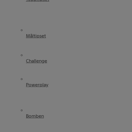
Måltipset
Challenge
Powerplay
Bomben