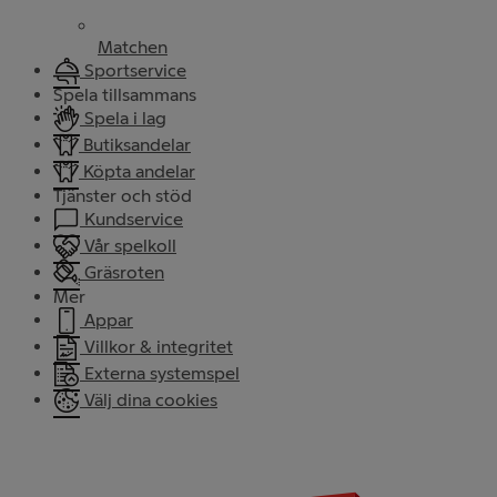
Matchen
Sportservice
Spela tillsammans
Spela i lag
Butiksandelar
Köpta andelar
Tjänster och stöd
Kundservice
Vår spelkoll
Gräsroten
Mer
Appar
Villkor & integritet
Externa systemspel
Välj dina cookies