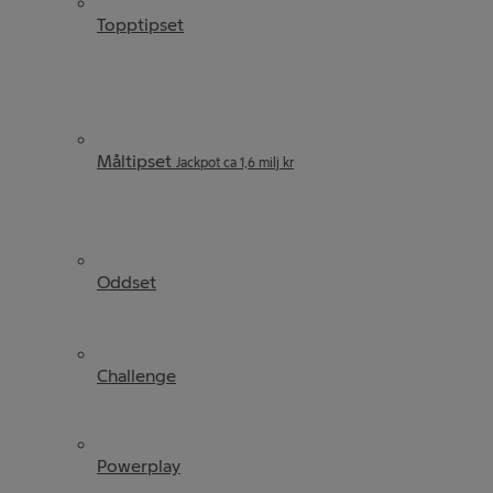
Topptipset
Måltipset
Jackpot ca 1,6 milj kr
Oddset
Challenge
Powerplay