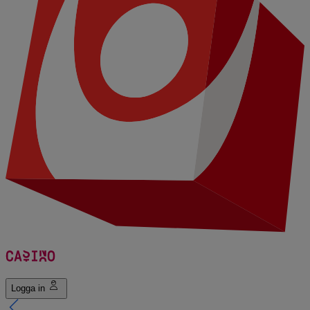
Logga in