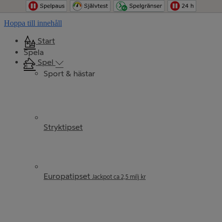
Hoppa till innehåll
Start
Spela
Spel
Sport & hästar
Stryktipset
Europatipset
Jackpot ca 2,5 milj kr