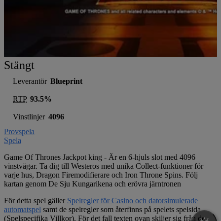
Stängt
Leverantör
Blueprint
RTP
93.5%
Vinstlinjer
4096
Provspela
Spela
Game Of Thrones Jackpot king - Är en 6-hjuls slot med 4096
vinstvägar. Ta dig till Westeros med unika Collect-funktioner för
varje hus, Dragon Firemodifierare och Iron Throne Spins. Följ
kartan genom De Sju Kungarikena och erövra järntronen
För detta spel gäller
Spelregler för Casino och datorsimulerade
automatspel
samt de spelregler som återfinns på spelets spelsida
(Spelspecifika Villkor). För det fall texten ovan skiljer sig från de