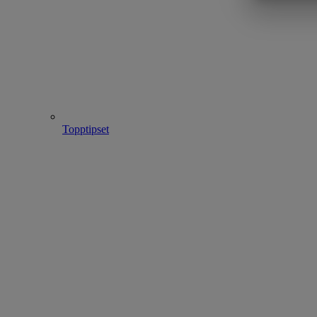
Topptipset