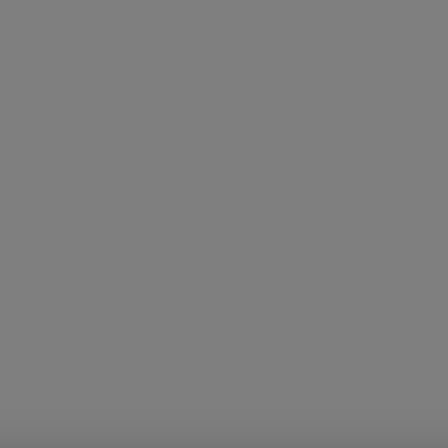
Hoppa till innehåll