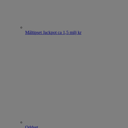
Måltipset
Jackpot ca 1,5 milj kr
Oddset