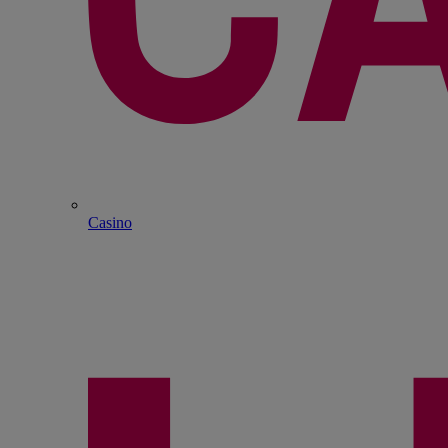
Casino