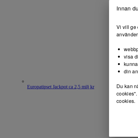
Innan du
Vi vill g
använder 
webbp
visa d
kunna
din a
Du kan nä
Europatipset
Jackpot ca 2,5 milj kr
cookies".
cookies.