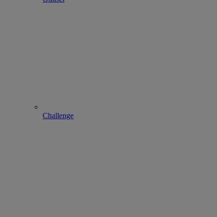
Challenge