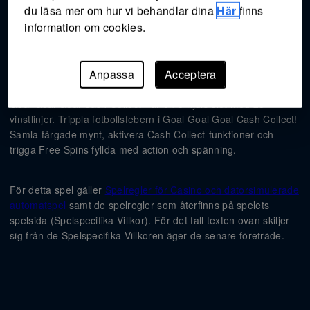
du läsa mer om hur vi behandlar dina
Här
finns
information om cookies.
Leverantör
Playtech
RTP
93.15%
Vinstlinjer
25
Provspela
Spela
Anpassa
Acceptera
Goal Goal Goal Cash Collect - är en 5-hjuls slot med 25
vinstlinjer. Trippla fotbollsfebern i Goal Goal Goal Cash Collect!
Samla färgade mynt, aktivera Cash Collect-funktioner och
trigga Free Spins fyllda med action och spänning.
För detta spel gäller
Spelregler för Casino och datorsimulerade
automatspel
samt de spelregler som återfinns på spelets
spelsida (Spelspecifika Villkor). För det fall texten ovan skiljer
sig från de Spelspecifika Villkoren äger de senare företräde.