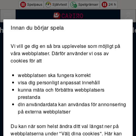
Hoppa till innehåll
Innan du börjar spela
h Collect — Goal Goal Goal Cash Col
Goal Goal Goal Cash Collect
Vi vill ge dig en så bra upplevelse som möjligt på
våra webbplatser. Därför använder vi oss av
cookies för att
webbplatsen ska fungera korrekt
visa dig personligt anpassat innehåll
kunna mäta och förbättra webbplatsers
prestanda
din användardata kan användas för annonsering
på externa webbplatser
Du kan när som helst ändra ditt val längst ner på
webbplatserna under "Välj dina cookies". Här kan