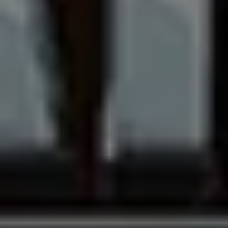
Spelhistorik
Mina gränser
Spelpaus
Mina uppgifter
Min profil
Mina gräsrotenval