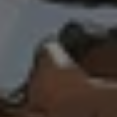
Externa systemspel
Välj dina cookies