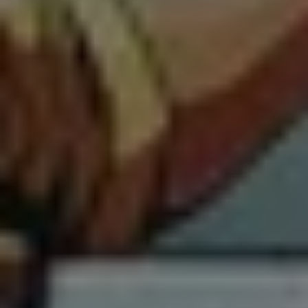
Kontakta oss
Telefon:
0770-11 11 11
Spel för dig över 18 år
Spelinspektionen är tillsynsmyndighet.
Licensen från Spelinspektionen gäller från och med den 1
januari 2019 till och med den 31 december 2028.
Spelar du för mycket?
Ring Stödlinjen:
020-81 91 00
Till Stödlinjen