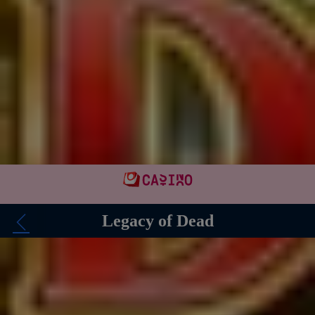
Mina uppgifter
Min profil
Mina gräsrotenval
Legacy of D
Legacy of Dead
Leverantör
PlayNGo
RTP
94.51%
Vinstlinjer
10