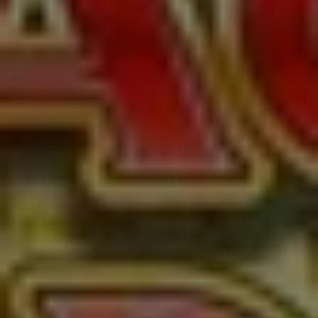
Kontohistorik
Spelkoll
Självtest
Spelhistorik
Mina gränser
Spelpaus