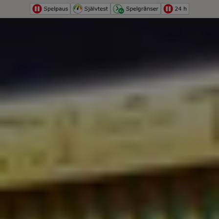
Hoppa till innehåll
Start
Spela
Spel
PIX - Färdiga spel
Resultat