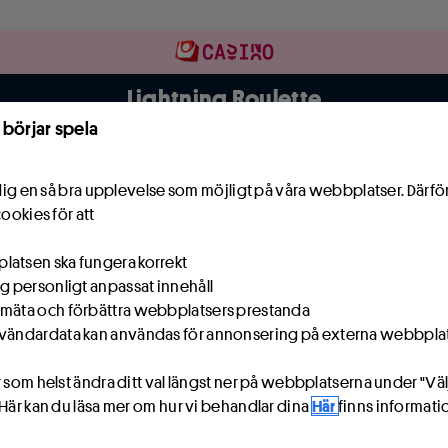
Hoppa till innehåll
Lightning Roulette
 börjar spela
e dig en så bra upplevelse som möjligt på våra webbplatser. Därf
cookies för att
atsen ska fungera korrekt
ig personligt anpassat innehåll
mäta och förbättra webbplatsers prestanda
vändardata kan användas för annonsering på externa webbpla
 som helst ändra ditt val längst ner på webbplatserna under "Väl
 Här kan du läsa mer om hur vi behandlar dina
Här
finns informat