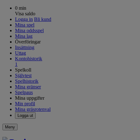
0 min
Visa saldo
Logga in
Bli kund
Mina spel
Mina oddsspel
Mina lag
Överföringar
Insättning
Uttag
Kontohistorik
1
Spelkoll
Självtest
Spelhistorik
Mina gränser
Spelpaus
Mina uppgifter
Min profil
Mina gräsrotenval
Logga ut
Meny