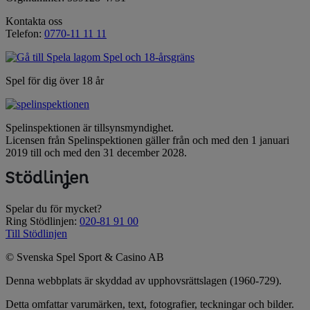
Kontakta oss
Telefon:
0770-11 11 11
Spel för dig över 18 år
Spelinspektionen är tillsynsmyndighet.
Licensen från Spelinspektionen gäller från och med den 1 januari
2019 till och med den 31 december 2028.
Spelar du för mycket?
Ring Stödlinjen:
020-81 91 00
Till Stödlinjen
© Svenska Spel Sport & Casino AB
Denna webbplats är skyddad av upphovsrättslagen (1960-729).
Detta omfattar varumärken, text, fotografier, teckningar och bilder.