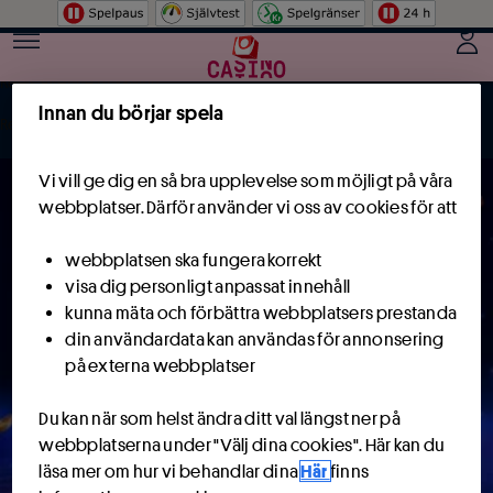
Hoppa till innehåll
Reels Avenue Link&Win
Innan du börjar spela
Reels Avenue Link&Win — Reels Avenue Link&Win —
Vi vill ge dig en så bra upplevelse som möjligt på våra
webbplatser. Därför använder vi oss av cookies för att
webbplatsen ska fungera korrekt
visa dig personligt anpassat innehåll
kunna mäta och förbättra webbplatsers prestanda
din användardata kan användas för annonsering
på externa webbplatser
Du kan när som helst ändra ditt val längst ner på
webbplatserna under "Välj dina cookies". Här kan du
läsa mer om hur vi behandlar dina
Här
finns