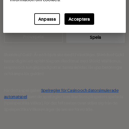
Anpassa
Acceptera
Leverantör
Fennica
RTP
94.36%
Vinstlinjer
17
Provspela
Spela
Shields of Gold - Är en 5-hjuls slot med 17 vinstlinjer. Shields of Gold
kastar dig in i ett episkt slag om rikedomar med Shield Wall Bonus,
respins och kungliga jackpottar. Samla sköldar, lås upp belöningar
och kämpa för guldet!
För detta spel gäller
Spelregler för Casino och datorsimulerade
automatspel
samt de spelregler som återfinns på spelets spelsida
(Spelspecifika Villkor). För det fall texten ovan skiljer sig från de
Spelspecifika Villkoren äger de senare företräde.