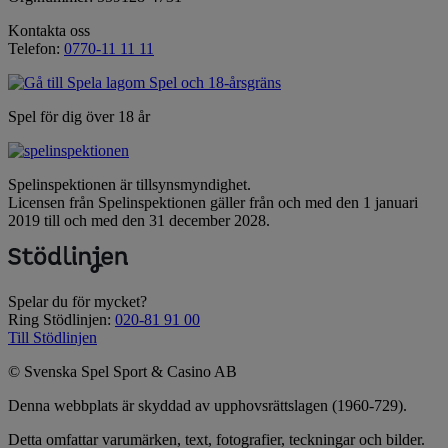
Kontakta oss
Telefon:
0770-11 11 11
Spel för dig över 18 år
Spelinspektionen är tillsynsmyndighet.
Licensen från Spelinspektionen gäller från och med den 1 januari
2019 till och med den 31 december 2028.
Spelar du för mycket?
Ring Stödlinjen:
020-81 91 00
Till Stödlinjen
© Svenska Spel Sport & Casino AB
Denna webbplats är skyddad av upphovsrättslagen (1960-729).
Detta omfattar varumärken, text, fotografier, teckningar och bilder.