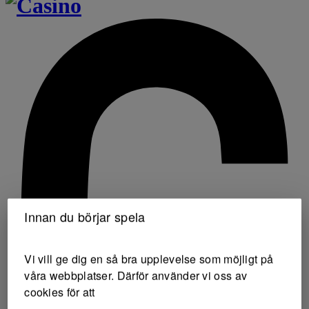
Innan du börjar spela
Vi vill ge dig en så bra upplevelse som möjligt på
våra webbplatser. Därför använder vi oss av
cookies för att