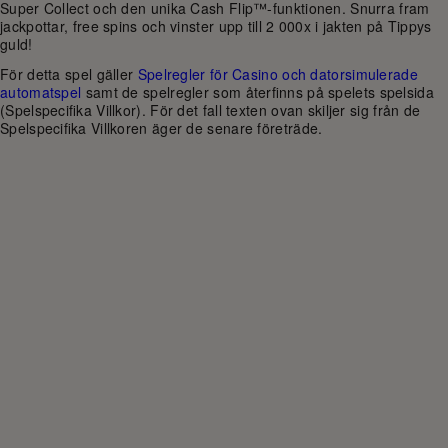
Super Collect och den unika Cash Flip™-funktionen. Snurra fram
jackpottar, free spins och vinster upp till 2 000x i jakten på Tippys
guld!
För detta spel gäller
Spelregler för Casino och datorsimulerade
automatspel
samt de spelregler som återfinns på spelets spelsida
(Spelspecifika Villkor). För det fall texten ovan skiljer sig från de
Spelspecifika Villkoren äger de senare företräde.