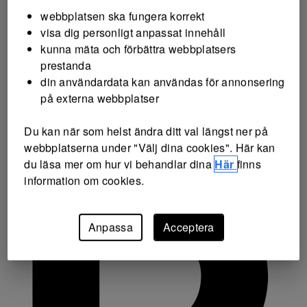
webbplatsen ska fungera korrekt
visa dig personligt anpassat innehåll
kunna mäta och förbättra webbplatsers
prestanda
din användardata kan användas för annonsering
på externa webbplatser
Du kan när som helst ändra ditt val längst ner på
webbplatserna under "Välj dina cookies". Här kan
du läsa mer om hur vi behandlar dina
Här
finns
information om cookies.
Anpassa
Acceptera