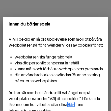
Innan du börjar spela
Vi vill ge dig en så bra upplevelse som möjligt på våra
webbplatser. Därför använder vi oss av cookies för att
webbplatsen ska fungera korrekt
visa dig personligt anpassat innehåll
kunna mäta och förbättra webbplatsers prestanda
din användardata kan användas för annonsering
på externa webbplatser
Du kan när som helst ändra ditt val längst ner på
webbplatserna under "Välj dina cookies". Här kan du
läsa mer om hur vi behandlar dina
Här
finns
information om cookies.