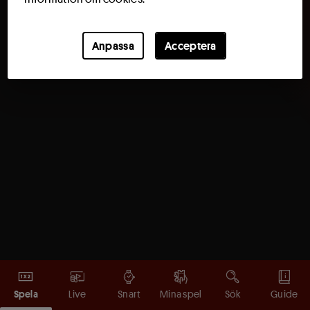
Anpassa
Acceptera
Spela
Live
Snart
Mina spel
Sök
Guide