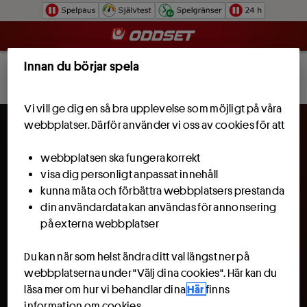
Hoppa till innehåll
Innan du börjar spela
Bli kund och få 100 kr att spela för.
Läs
Bli kund
mer
Vi vill ge dig en så bra upplevelse som möjligt på våra
webbplatser. Därför använder vi oss av cookies för att
webbplatsen ska fungera korrekt
visa dig personligt anpassat innehåll
kunna mäta och förbättra webbplatsers prestanda
din användardata kan användas för annonsering
på externa webbplatser
Du kan när som helst ändra ditt val längst ner på
webbplatserna under "Välj dina cookies". Här kan du
läsa mer om hur vi behandlar dina
Här
finns
information om cookies.