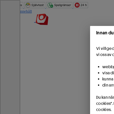
Hoppa till innehåll
Innan du
Vi vill g
vi oss av 
webbpl
visa d
kunna 
din an
Du kan när
cookies".
cookies.