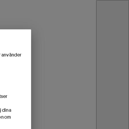
ör använder
tser
j dina
ion om