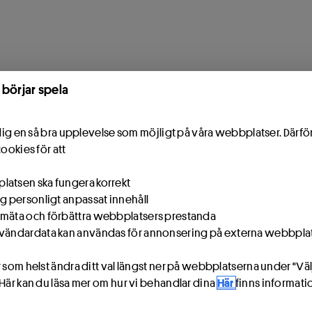
 börjar spela
e dig en så bra upplevelse som möjligt på våra webbplatser. Därf
cookies för att
atsen ska fungera korrekt
ig personligt anpassat innehåll
mäta och förbättra webbplatsers prestanda
vändardata kan användas för annonsering på externa webbpla
 som helst ändra ditt val längst ner på webbplatserna under "Väl
 Här kan du läsa mer om hur vi behandlar dina
Här
finns informat