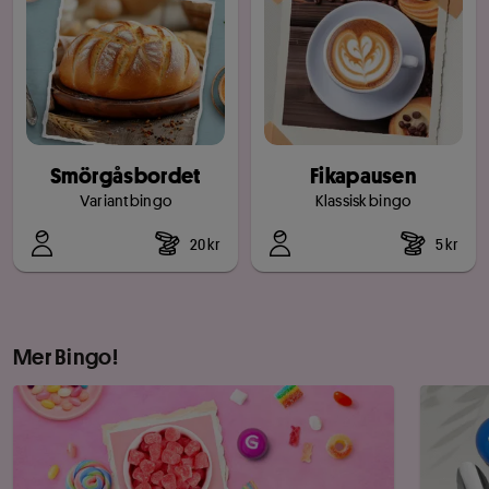
Smörgåsbordet
Fikapausen
Variantbingo
Klassisk bingo
20 kr
5 kr
Mer Bingo!