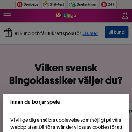
Hoppa till innehåll
Bli kund
Bli kund och få 100 kr att spela för.
Läs mer
Vilken svensk
Bingoklassiker väljer du?
Innan du börjar spela
241 kr
vinst på
Kronjuvelen
279 kr
vinst på
Kr
Vi vill ge dig en så bra upplevelse som möjligt på våra
webbplatser. Därför använder vi oss av cookies för att
12 099 kr