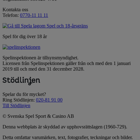
Kontakta oss
Telefon:
0770-11 11 11
Spel för dig över 18 år
Spelinspektionen är tillsynsmyndighet.
Licensen från Spelinspektionen gäller från och med den 1 januari
2019 till och med den 31 december 2028.
Spelar du för mycket?
Ring Stödlinjen:
020-81 91 00
Till Stödlinjen
© Svenska Spel Sport & Casino AB
Denna webbplats är skyddad av upphovsrättslagen (1960-729).
Detta omfattar varumärken, text, fotografier, teckningar och bilder.