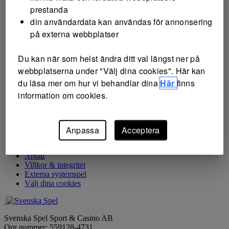
prestanda
Topptipset
Måltipset
din användardata kan användas för annonsering
Challenge
på externa webbplatser
Powerplay
Bomben
Matchen
Du kan när som helst ändra ditt val längst ner på
Sportservice
webbplatserna under "Välj dina cookies". Här kan
Spela tillsammans
du läsa mer om hur vi behandlar dina
Här
finns
Spela i lag
Butiksandelar
information om cookies.
Köpta andelar
Tjänster och stöd
Kundservice
Vår spelkoll
Anpassa
Acceptera
Gräsroten
Mer
Appar
Villkor & integritet
Externa systemspel
Välj dina cookies
Svenska Spel Sport & Casino AB
Org.nummer: 559128-4731