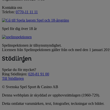
Kontakta oss
Telefon:
0770-11 11 11
Spel för dig över 18 år
Spelinspektionen är tillsynsmyndighet.
Licensen från Spelinspektionen gäller från och med den 1 januari 20
Spelar du för mycket?
Ring Stödlinjen:
020-81 91 00
Till Stödlinjen
© Svenska Spel Sport & Casino AB
Denna webbplats är skyddad av upphovsrättslagen (1960-729).
Detta omfattar varumärken, text, fotografier, teckningar och bilder.