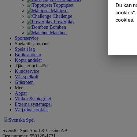
Du kan nä
Topptipset
Måltipset
cookies".
Challenge
cookies.
Powerplay
Bomben
Matchen
Sportservice
Spela tillsammans
Spela i lag
Butiksandelar
Köpta andelar
Tjänster och stöd
Kundservice
Vår spelkoll
Gräsroten
Mer
Appar
Villkor & integritet
Externa systemspel
Välj dina cookies
Svenska Spel Sport & Casino AB
Org.nummer: 559128-4731