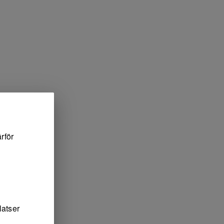
rför
latser