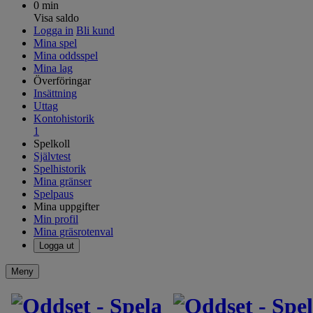
0 min
Visa saldo
Logga in
Bli kund
Mina spel
Mina oddsspel
Mina lag
Överföringar
Insättning
Uttag
Kontohistorik
1
Spelkoll
Självtest
Spelhistorik
Mina gränser
Spelpaus
Mina uppgifter
Min profil
Mina gräsrotenval
Logga ut
Meny