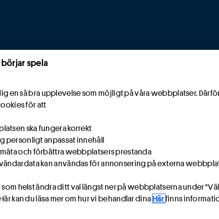
 börjar spela
e dig en så bra upplevelse som möjligt på våra webbplatser. Därf
cookies för att
atsen ska fungera korrekt
ig personligt anpassat innehåll
mäta och förbättra webbplatsers prestanda
vändardata kan användas för annonsering på externa webbpla
 som helst ändra ditt val längst ner på webbplatserna under "Väl
 Här kan du läsa mer om hur vi behandlar dina
Här
finns informat