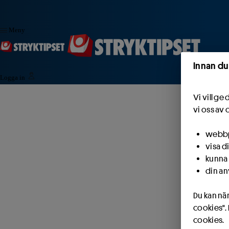
Hoppa till innehåll
Meny
Innan du
Logga in
Vi vill g
vi oss av 
webbpl
visa d
kunna 
din an
Du kan när
cookies".
cookies.