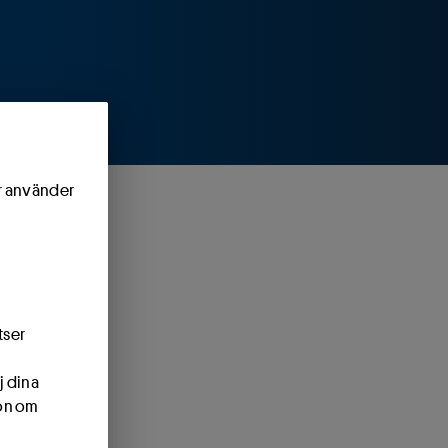
ör använder
tser
j dina
ion om