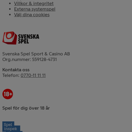
Villkor & integritet
Externa systemspel
Välj dina cookies
Svenska Spel Sport & Casino AB
Org.nummer: 559128-4731
Kontakta oss
Telefon:
0770-11 11 11
Spel för dig över 18 år