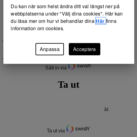
Du kan när som helst ändra ditt val längst ner på
Sätt in via
webbplatserna under "Välj dina cookies". Här kan
Stäng
du läsa mer om hur vi behandlar dina
Här
finns
information om cookies.
Byt betalmetod
Anpassa
Acceptera
100
Sätt in via
Ta ut
Belopp
kr
Ta ut via