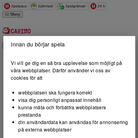
Hoppa till innehåll
Meny
Innan du börjar spela
Logga in
Sätt in
Vi vill ge dig en så bra upplevelse som möjligt på
våra webbplatser. Därför använder vi oss av
cookies för att
Belopp
kr
webbplatsen ska fungera korrekt
visa dig personligt anpassat innehåll
100 kr
kunna mäta och förbättra webbplatsers
prestanda
250 kr
din användardata kan användas för annonsering
på externa webbplatser
500 kr