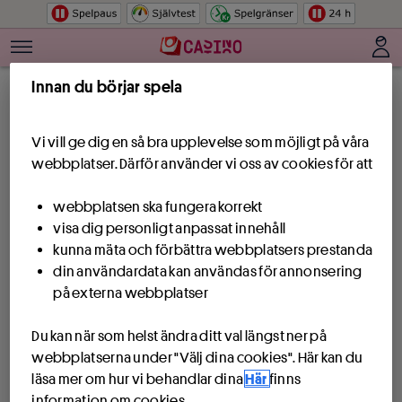
Hoppa till innehåll
Innan du börjar spela
Vi vill ge dig en så bra upplevelse som möjligt på våra
webbplatser. Därför använder vi oss av cookies för att
webbplatsen ska fungera korrekt
visa dig personligt anpassat innehåll
kunna mäta och förbättra webbplatsers prestanda
din användardata kan användas för annonsering
på externa webbplatser
Du kan när som helst ändra ditt val längst ner på
webbplatserna under "Välj dina cookies". Här kan du
läsa mer om hur vi behandlar dina
Här
finns
information om cookies.