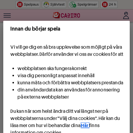
Hoppa till innehåll
Innan du börjar spela
Vi vill ge dig en så bra upplevelse som möjligt på våra
webbplatser. Därför använder vi oss av cookies för att
webbplatsen ska fungera korrekt
visa dig personligt anpassat innehåll
kunna mäta och förbättra webbplatsers prestanda
din användardata kan användas för annonsering
på externa webbplatser
Du kan när som helst ändra ditt val längst ner på
webbplatserna under "Välj dina cookies". Här kan du
läsa mer om hur vi behandlar dina
Här
finns
information om cookies.