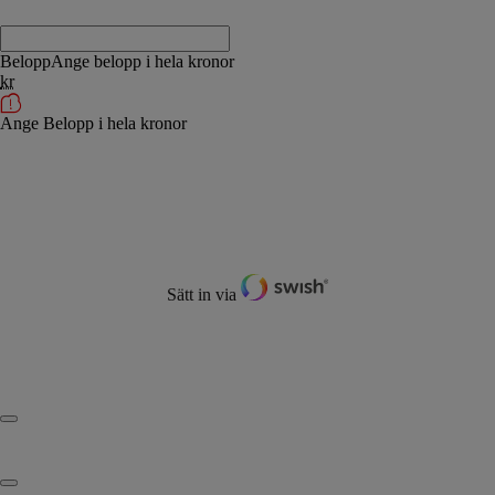
Belopp
Ange belopp i hela kronor
kr
Ange Belopp i hela kronor
100 kr
250 kr
500 kr
Sätt in via
Stäng
Byt betalmetod
100