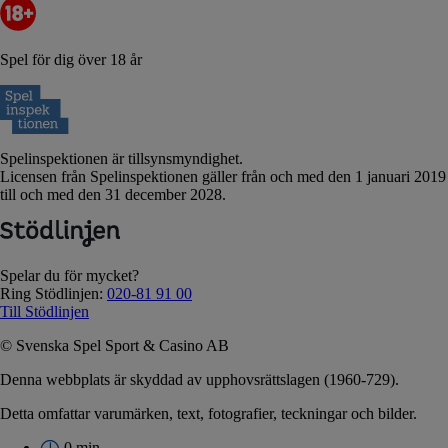
Spel för dig över 18 år
Spelinspektionen är tillsynsmyndighet.
Licensen från Spelinspektionen gäller från och med den 1 januari 2019
till och med den 31 december 2028.
Spelar du för mycket?
Ring Stödlinjen:
020-81 91 00
Till Stödlinjen
© Svenska Spel Sport & Casino AB
Denna webbplats är skyddad av upphovsrättslagen (1960-729).
Detta omfattar varumärken, text, fotografier, teckningar och bilder.
0 min