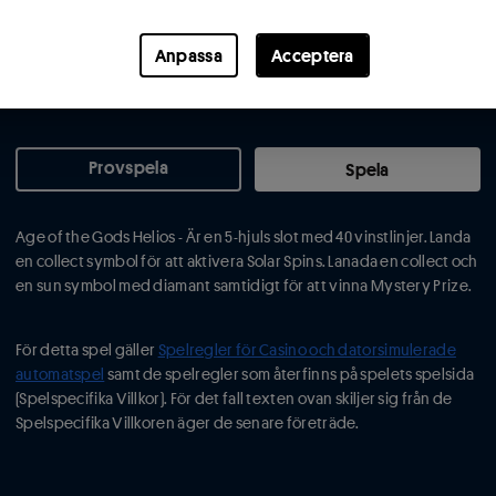
Leverantör
Playtech
Jackpot
2 293 927 kr
RTP
93.99%
Anpassa
Acceptera
Vinstlinjer
40
Provspela
Spela
Age of the Gods Helios - Är en 5-hjuls slot med 40 vinstlinjer. Landa
en collect symbol för att aktivera Solar Spins. Lanada en collect och
en sun symbol med diamant samtidigt för att vinna Mystery Prize.
För detta spel gäller
Spelregler för Casino och datorsimulerade
automatspel
samt de spelregler som återfinns på spelets spelsida
(Spelspecifika Villkor). För det fall texten ovan skiljer sig från de
Spelspecifika Villkoren äger de senare företräde.