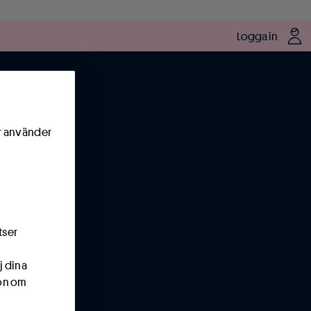
Age of the Go
Logga in
ör använder
tser
j dina
ion om