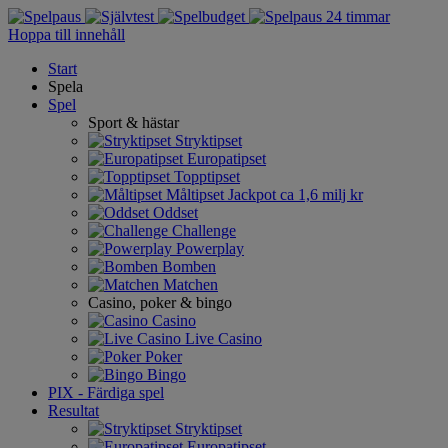
Hoppa till innehåll
Start
Spela
Spel
Sport & hästar
Stryktipset
Europatipset
Topptipset
Måltipset
Jackpot ca 1,6 milj kr
Oddset
Challenge
Powerplay
Bomben
Matchen
Casino, poker & bingo
Casino
Live Casino
Poker
Bingo
PIX - Färdiga spel
Resultat
Stryktipset
Europatipset