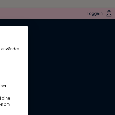
Balloo
Logga in
ör använder
tser
j dina
ion om