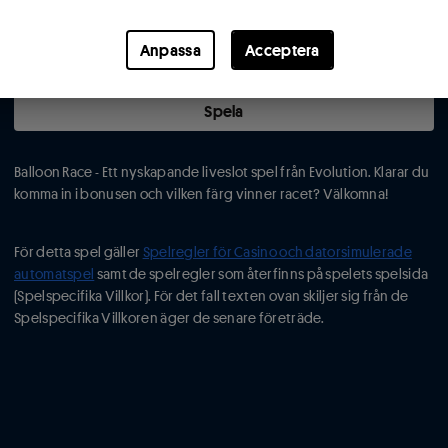
Leverantör
Evolution
RTP
96.09%
Anpassa
Acceptera
Spela
Balloon Race - Ett nyskapande liveslot spel från Evolution. Klarar du
komma in i bonusen och vilken färg vinner racet? Välkomna!
För detta spel gäller
Spelregler för Casino och datorsimulerade
automatspel
samt de spelregler som återfinns på spelets spelsida
(Spelspecifika Villkor). För det fall texten ovan skiljer sig från de
Spelspecifika Villkoren äger de senare företräde.