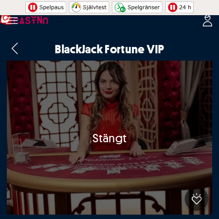
Hoppa till innehåll
BlackJack
BlackJack Fortune VIP
Stängt