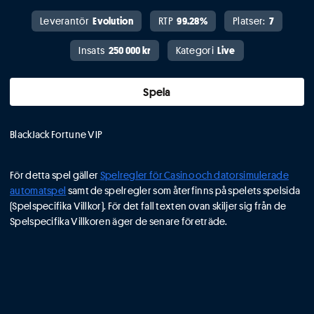
Leverantör
Evolution
RTP
99.28%
Platser:
7
Insats
250 000 kr
Kategori
Live
Spela
BlackJack Fortune VIP
För detta spel gäller
Spelregler för Casino och datorsimulerade
automatspel
samt de spelregler som återfinns på spelets spelsida
(Spelspecifika Villkor). För det fall texten ovan skiljer sig från de
Spelspecifika Villkoren äger de senare företräde.