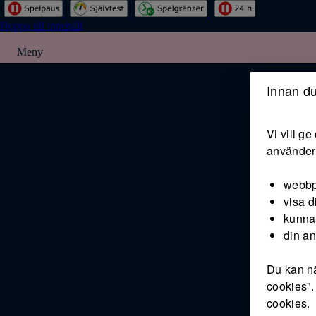
Hoppa till innehåll
Meny
Innan du
Vi vill g
använder 
webbp
visa d
kunna
din a
Du kan nä
cookies".
cookies.