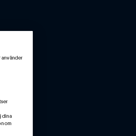
Candy Mine Suga
ör använder
tser
j dina
ion om