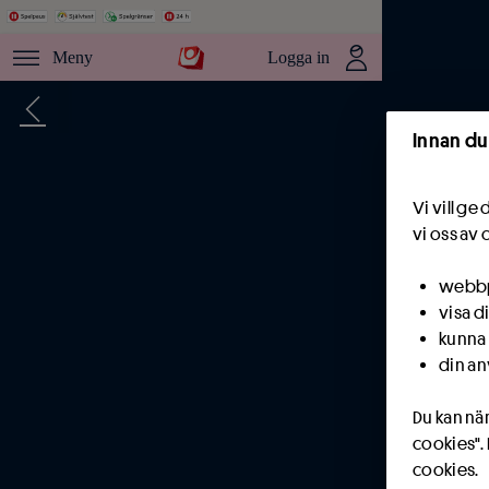
Hoppa till innehåll
Meny
Logga in
Innan du
Vi vill g
vi oss av 
webbpl
visa d
kunna 
din an
Du kan när
cookies".
cookies.