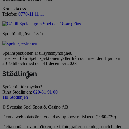
Kontakta oss
Telefon:
0770-11 11 11
Spel för dig över 18 år
Spelinspektionen är tillsynsmyndighet.
Licensen från Spelinspektionen gäller från och med den 1 januari
2019 till och med den 31 december 2028.
Spelar du för mycket?
Ring Stödlinjen:
020-81 91 00
Till Stödlinjen
© Svenska Spel Sport & Casino AB
Denna webbplats är skyddad av upphovsrättslagen (1960-729).
Detta omfattar varumärken, text, fotografier, teckningar och bilder.