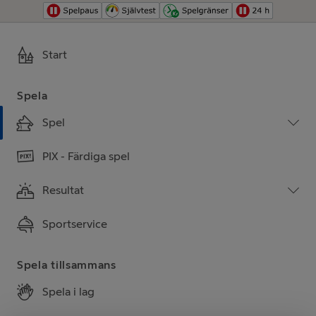
Hoppa till innehåll
Start
Spela
Spel
PIX - Färdiga spel
Resultat
Sportservice
Spela tillsammans
Spela i lag