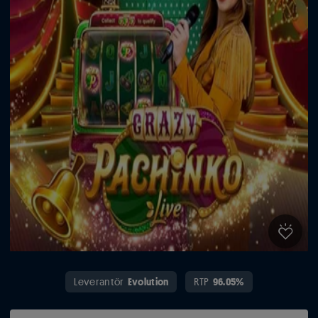
Leverantör
Evolution
RTP
96.05%