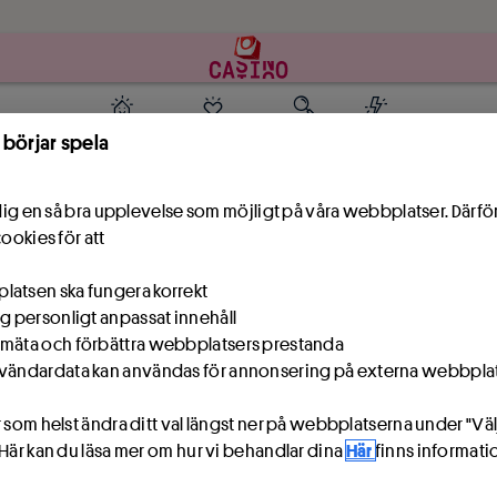
Hoppa till innehåll
Hem
Mina spel
Hitta
Mer
 börjar spela
e dig en så bra upplevelse som möjligt på våra webbplatser. Därf
cookies för att
atsen ska fungera korrekt
ig personligt anpassat innehåll
mäta och förbättra webbplatsers prestanda
Inget sådant spel!
vändardata kan användas för annonsering på externa webbpla
Tyvärr har vi inget spel med det
namnet
 som helst ändra ditt val längst ner på webbplatserna under "Väl
 Här kan du läsa mer om hur vi behandlar dina
Här
finns informat