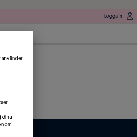
Logga in
ör använder
tser
j dina
ion om