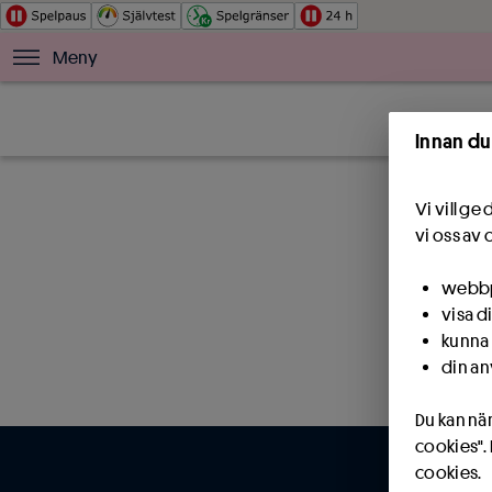
Meny
Innan du
Vi vill g
vi oss av 
webbpl
visa d
kunna 
din an
Du kan när
cookies".
cookies.