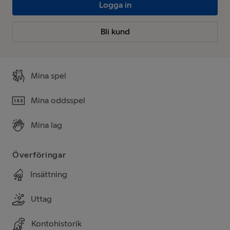
Logga in
Bli kund
Mina spel
Mina oddsspel
Mina lag
Överföringar
Insättning
Uttag
Kontohistorik