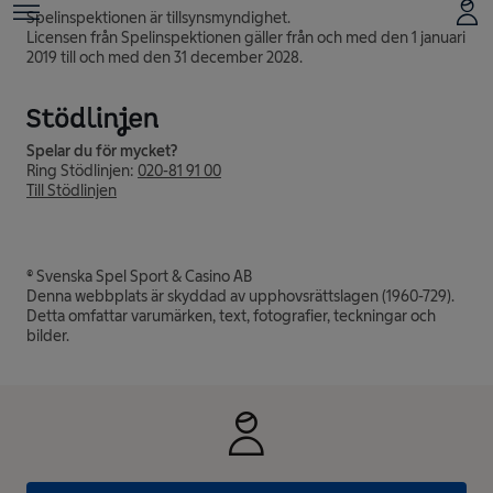
Spelinspektionen är tillsynsmyndighet.
Licensen från Spelinspektionen gäller från och med den 1 januari
2019 till och med den 31 december 2028.
Spelar du för mycket?
Ring Stödlinjen:
020-81 91 00
Till Stödlinjen
© Svenska Spel Sport & Casino AB
Denna webbplats är skyddad av upphovsrättslagen (1960-729).
Detta omfattar varumärken, text, fotografier, teckningar och
bilder.