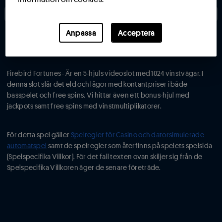
Leverantör
Just for the Win
RTP
96.02%
Vinstlinjer
1024
Anpassa
Acceptera
Provspela
Spela
Firebird Fortunes - Är en 5-hjuls videoslot med 1024 vinstvägar. I
denna slot slår det eld och lågor med kontantpriser i både
basspelet och free spins. Vi hittar även ett bonus-hjul med
jackpots samt free spins med vinstmultiplikatorer.
För detta spel gäller
Spelregler för Casino och datorsimulerade
automatspel
samt de spelregler som återfinns på spelets spelsida
(Spelspecifika Villkor). För det fall texten ovan skiljer sig från de
Spelspecifika Villkoren äger de senare företräde.