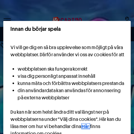
Hoppa till innehåll
Fishin' Madness QUA
Innan du börjar spela
Fishin' Madness QUADGROWS
Vi vill ge dig en så bra upplevelse som möjligt på våra
webbplatser. Därför använder vi oss av cookies för att
Leverantör
Games Global
RTP
94.1%
webbplatsen ska fungera korrekt
visa dig personligt anpassat innehåll
Vinstlinjer
50
kunna mäta och förbättra webbplatsers prestanda
Provspela
din användardata kan användas för annonsering
på externa webbplatser
Spela
Fishin' Madness QUADGROWS - Är en 5-hjuls slot med 50 vinstlinjer. Ta
Du kan när som helst ändra ditt val längst ner på
fiskelyckan till nya djup med växande hjul upp till 5x7, fler vinstlinjer
webbplatserna under "Välj dina cookies". Här kan du
och Free Spins. Samla fiskar med Fisherman Collect och håva in riktigt
stora fångster!
läsa mer om hur vi behandlar dina
Här
finns
information om cookies.