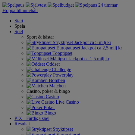
Hoppa till innehåll
Start
Spela
Spel
Sport & hästar
Stryktipset
Jackpot ca 5 milj kr
Europatipset
Jackpot ca 2,5 milj kr
Topptipset
Måltipset
Jackpot ca 1,5 milj kr
Oddset
Challenge
Powerplay
Bomben
Matchen
Casino, poker & bingo
Casino
Live Casino
Poker
Bingo
PIX - Färdiga spel
Resultat
Stryktipset
Europatipset