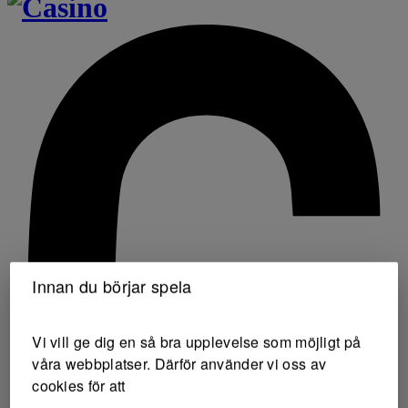
Innan du börjar spela
Vi vill ge dig en så bra upplevelse som möjligt på
våra webbplatser. Därför använder vi oss av
cookies för att