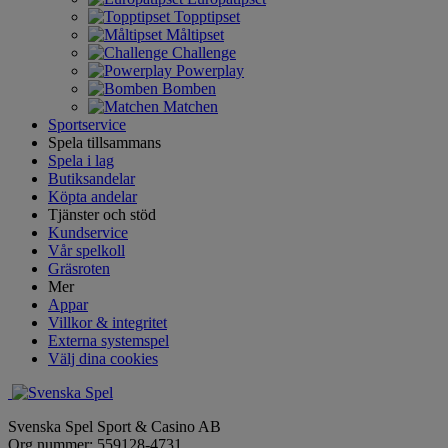
Topptipset
Måltipset
Challenge
Powerplay
Bomben
Matchen
Sportservice
Spela tillsammans
Spela i lag
Butiksandelar
Köpta andelar
Tjänster och stöd
Kundservice
Vår spelkoll
Gräsroten
Mer
Appar
Villkor & integritet
Externa systemspel
Välj dina cookies
Svenska Spel Sport & Casino AB
Org.nummer: 559128-4731