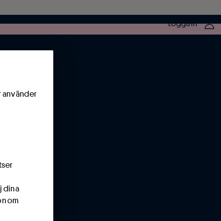
Golden Donk
Logga in
ör använder
tser
j dina
ion om