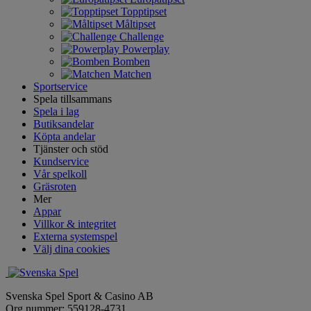
Topptipset
Måltipset
Challenge
Powerplay
Bomben
Matchen
Sportservice
Spela tillsammans
Spela i lag
Butiksandelar
Köpta andelar
Tjänster och stöd
Kundservice
Vår spelkoll
Gräsroten
Mer
Appar
Villkor & integritet
Externa systemspel
Välj dina cookies
Svenska Spel Sport & Casino AB
Org.nummer: 559128-4731