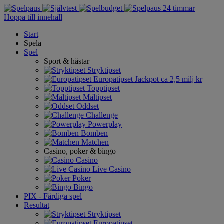
Hoppa till innehåll
Start
Spela
Spel
Sport & hästar
Stryktipset
Europatipset
Jackpot ca 2,5 milj kr
Topptipset
Måltipset
Oddset
Challenge
Powerplay
Bomben
Matchen
Casino, poker & bingo
Casino
Live Casino
Poker
Bingo
PIX - Färdiga spel
Resultat
Stryktipset
Europatipset