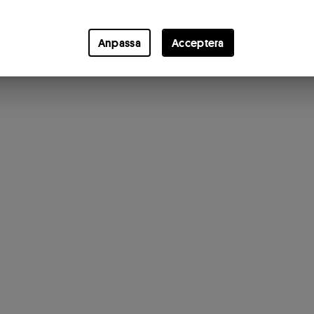
Anpassa
Acceptera
Leverantör
NetEnt
RTP
95.97%
Vinstlinjer
20
Spela