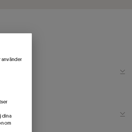
Gonzos 
ör använder
tser
j dina
ion om